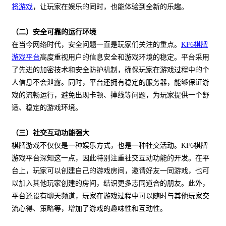
将游戏
，让玩家在娱乐的同时，也能体验到全新的乐趣。
（二）安全可靠的运行环境
在当今网络时代，安全问题一直是玩家们关注的重点。
KF6棋牌
游戏平台
高度重视用户的信息安全和游戏环境的稳定。平台采用
了先进的加密技术和安全防护机制，确保玩家在游戏过程中的个
人信息不会泄露。同时，平台还拥有稳定的服务器，能够保证游
戏的流畅运行，避免出现卡顿、掉线等问题，为玩家提供一个舒
适、稳定的游戏环境。
（三）社交互动功能强大
棋牌游戏不仅仅是一种娱乐方式，也是一种社交活动。KF6棋牌
游戏平台深知这一点，因此特别注重社交互动功能的开发。在平
台上，玩家可以创建自己的游戏房间，邀请好友一同游戏，也可
以加入其他玩家创建的房间，结识更多志同道合的朋友。此外，
平台还设有聊天频道，玩家在游戏过程中可以随时与其他玩家交
流心得、策略等，增加了游戏的趣味性和互动性。