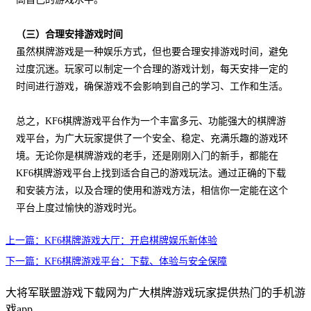
（三）合理安排游戏时间
虽然棋牌游戏是一种娱乐方式，但也要合理安排游戏时间，避免
过度沉迷。玩家可以制定一个合理的游戏计划，每天安排一定的
时间进行游戏，确保游戏不会影响到自己的学习、工作和生活。
总之，KF6棋牌游戏平台作为一个丰富多元、功能强大的棋牌游
戏平台，为广大玩家提供了一个安全、稳定、充满乐趣的游戏环
境。无论你是棋牌游戏的老手，还是刚刚入门的新手，都能在
KF6棋牌游戏平台上找到适合自己的游戏玩法。通过正确的下载
和安装方法，以及合理的使用和游戏方法，相信你一定能在这个
平台上度过愉快的游戏时光。
上一篇：KF6棋牌游戏大厅：开启棋牌娱乐新体验
下一篇：KF6棋牌游戏平台：下载、体验与安全保障
大将军联盟游戏下载网为广大棋牌游戏玩家提供热门的手机游
戏app……