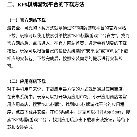
二、KF6棋牌游戏平台的下载方法
（一）官方网站下载
最安全、可靠的下载方式就是通过KF6棋牌游戏平台的官方网站
下载。玩家可以使用搜索引擎搜索“KF6棋牌游戏平台官方”，找到
官方网站后，点击进入。在官方网站首页，通常会有明显的下载
按钮，玩家可以根据自己的设备系统选择“安卓版”或“iOS版”下载
相应的安装包。下载完成后，按照安装向导的提示进行安装即
可。
（二）应用商店下载
对于手机用户来说，下载应用最方便的方式就是通过应用商店。
在安卓系统中，玩家可以打开华为应用市场、小米应用商店等常
用应用商店，搜索“KF6棋牌”，找到KF6棋牌游戏平台的应用程
序，点击下载并安装。在iOS系统中，玩家可以打开App Store，搜
索“KF6棋牌游戏平台”，找到应用后点击下载和安装按钮，等待下
载和安装完成。