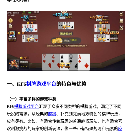
一、KF6
棋牌游戏平台
的特色与优势
（一）丰富多样的游戏种类
KF6
棋牌游戏平台
汇聚了众多不同类型的棋牌游戏，满足了不同
玩家的需求。从经典的
麻将
、扑克到充满地方特色的棋牌玩法，
应有尽有。比如，有适合传统玩家的普通麻将玩法，也有适合喜
欢刺激挑战的玩家的创新玩法，像一些带有特殊规则和元素的
麻