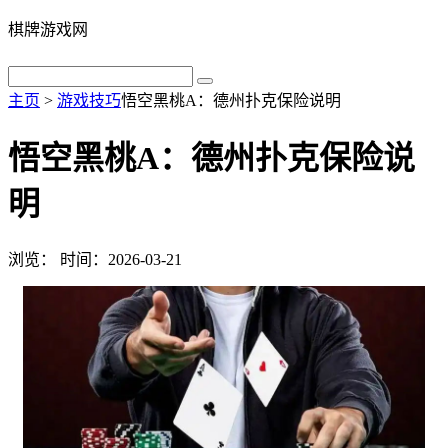
棋牌游戏网
主页
>
游戏技巧
悟空黑桃A：德州扑克保险说明
悟空黑桃A：德州扑克保险说
明
浏览： 时间：
2026-03-21