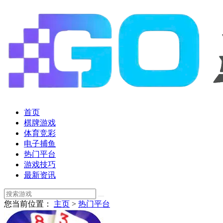
首页
棋牌游戏
体育竞彩
电子捕鱼
热门平台
游戏技巧
最新资讯
您当前位置：
主页
>
热门平台