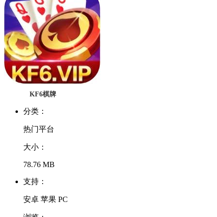
KF6棋牌
分类：
热门平台
大小：
78.76 MB
支持：
安卓 苹果 PC