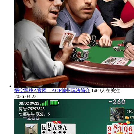
悟空黑桃A官网：AOF德州玩法简介
1469人在关注
2026-03-22