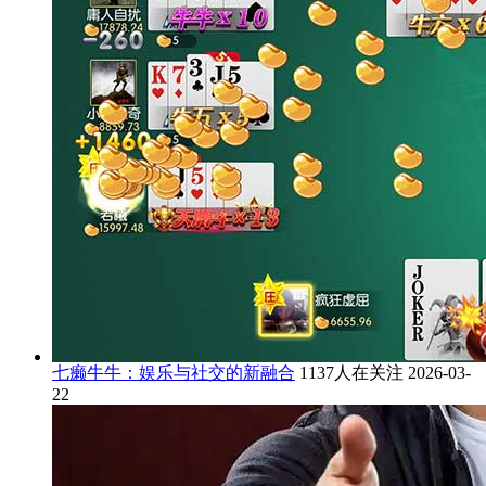
七癞牛牛：娱乐与社交的新融合
1137人在关注
2026-03-
22