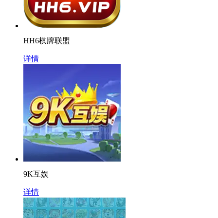
HH6棋牌联盟
详情
9K互娱
详情