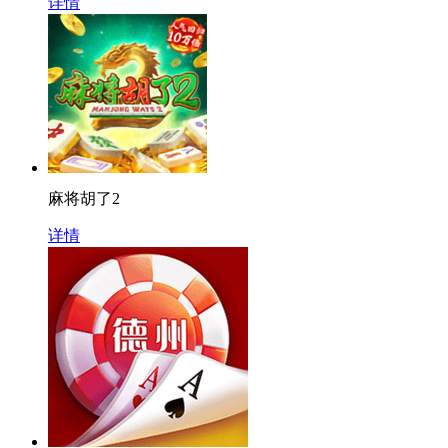
详情
麻将胡了2
详情