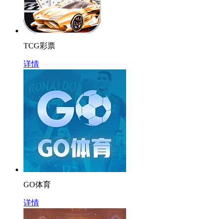
TCG彩票
详情
GO体育
详情