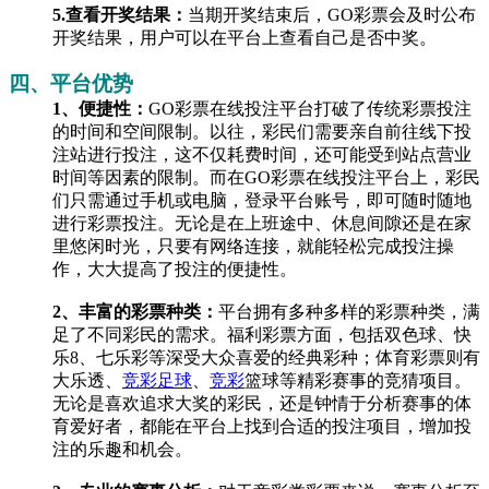
5.查看开奖结果：
当期开奖结束后，GO彩票会及时公布
开奖结果，用户可以在平台上查看自己是否中奖。
四、平台优势
1、便捷性：
GO彩票在线投注平台打破了传统彩票投注
的时间和空间限制。以往，彩民们需要亲自前往线下投
注站进行投注，这不仅耗费时间，还可能受到站点营业
时间等因素的限制。而在GO彩票在线投注平台上，彩民
们只需通过手机或电脑，登录平台账号，即可随时随地
进行彩票投注。无论是在上班途中、休息间隙还是在家
里悠闲时光，只要有网络连接，就能轻松完成投注操
作，大大提高了投注的便捷性。
2、丰富的彩票种类：
平台拥有多种多样的彩票种类，满
足了不同彩民的需求。福利彩票方面，包括双色球、快
乐8、七乐彩等深受大众喜爱的经典彩种；体育彩票则有
大乐透、
竞彩足球
、
竞彩
篮球等精彩赛事的竞猜项目。
无论是喜欢追求大奖的彩民，还是钟情于分析赛事的体
育爱好者，都能在平台上找到合适的投注项目，增加投
注的乐趣和机会。