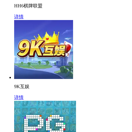
HH6棋牌联盟
详情
9K互娱
详情