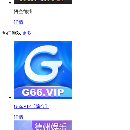
悟空德州
详情
热门游戏
更多 +
G66.VIP【综合】
详情