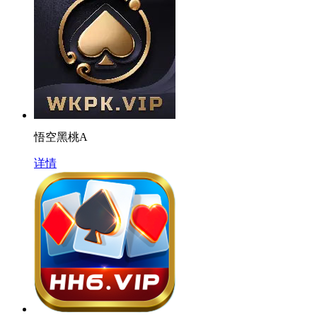
悟空黑桃A
详情