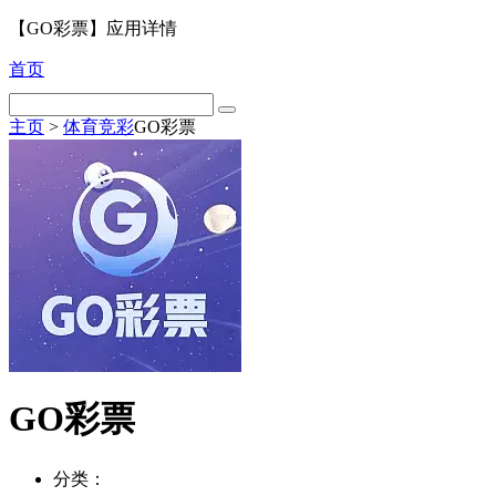
【GO彩票】应用详情
首页
主页
>
体育竞彩
GO彩票
GO彩票
分类：