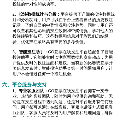
投注的针对性和成功率。
2、投注数据统计与分析：
平台提供了详细的投注数据统
计和分析功能，用户可以在平台上查看自己的历史投注
记录，了解自己的中奖情况和投注趋势。同时，用户还
可以查看其他彩民的投注数据和中奖情况，学习他人的
投注经验和技巧。这些数据和信息对于彩民们总结经
验、优化投注策略具有重要的参考价值。
3、智能投注助手：
GO彩票在线投注平台还配备了智能
投注助手，它能够实时监测彩票数据和赛事动态，为用
户提供及时的投注提醒和建议。当有新的比赛或彩票开
奖信息发布时，智能投注助手会第一时间通知用户，让
用户不会错过任何一个投注机会。
六、平台服务与支持
1、专业客服团队：
GO彩票在线投注平台拥有一支专
业、热情的客服团队，随时为用户提供咨询和帮助。无
论是在投注过程中遇到问题，还是对平台服务有任何疑
问，用户都可以通过在线客服、客服电话等方式联系客
服团队，客服人员将及时为用户解答和处理问题，确保