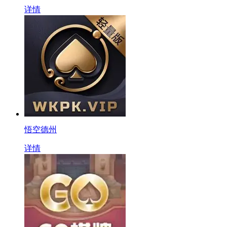
详情
悟空德州
详情