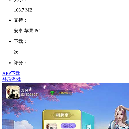
103.7 MB
支持：
安卓 苹果 PC
下载：
次
评分：
APP下载
登录游戏