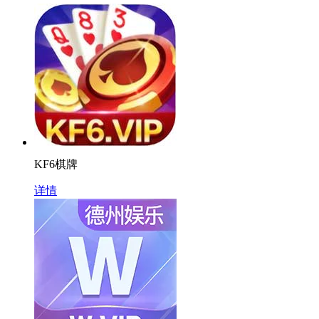
KF6棋牌
详情