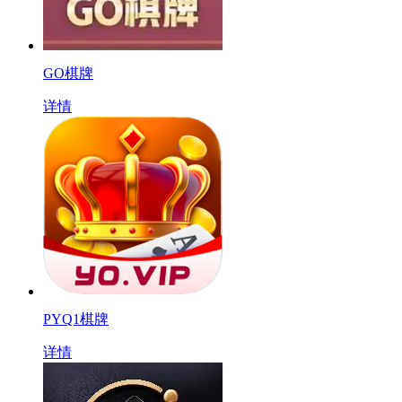
GO棋牌
详情
PYQ1棋牌
详情