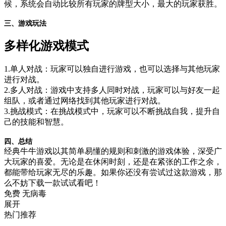
候，系统会自动比较所有玩家的牌型大小，最大的玩家获胜。
三、游戏玩法
多样化游戏模式
1.单人对战：玩家可以独自进行游戏，也可以选择与其他玩家
进行对战。
2.多人对战：游戏中支持多人同时对战，玩家可以与好友一起
组队，或者通过网络找到其他玩家进行对战。
3.挑战模式：在挑战模式中，玩家可以不断挑战自我，提升自
己的技能和智慧。
四、总结
经典牛牛游戏以其简单易懂的规则和刺激的游戏体验，深受广
大玩家的喜爱。无论是在休闲时刻，还是在紧张的工作之余，
都能带给玩家无尽的乐趣。如果你还没有尝试过这款游戏，那
么不妨下载一款试试看吧！
免费
无病毒
展开
热门推荐