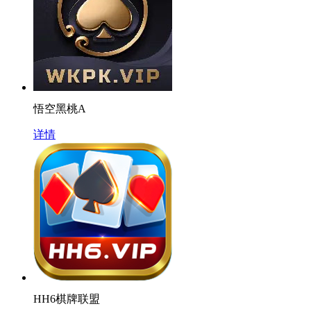
悟空黑桃A
详情
HH6棋牌联盟