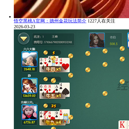
悟空黑桃A官网：德州金花玩法简介
1227人在关注
2026-03-23