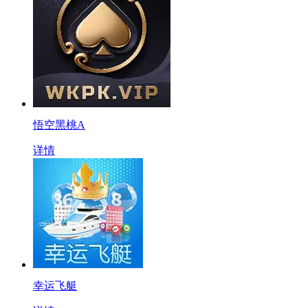
悟空黑桃A
详情
幸运飞艇