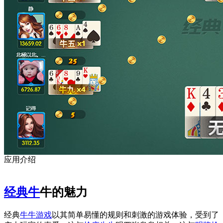
应用介绍
经典牛
牛的魅力
经典
牛牛游戏
以其简单易懂的规则和刺激的游戏体验，受到了