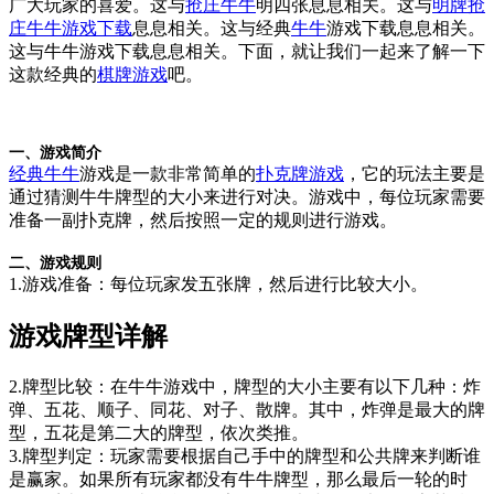
广大玩家的喜爱。这与
抢庄牛牛
明四张息息相关。这与
明牌抢
庄
牛牛游戏下载
息息相关。这与经典
牛牛
游戏下载息息相关。
这与牛牛游戏下载息息相关。下面，就让我们一起来了解一下
这款经典的
棋牌游戏
吧。
一、游戏简介
经典牛牛
游戏是一款非常简单的
扑克牌游戏
，它的玩法主要是
通过猜测牛牛牌型的大小来进行对决。游戏中，每位玩家需要
准备一副扑克牌，然后按照一定的规则进行游戏。
二、游戏规则
1.游戏准备：每位玩家发五张牌，然后进行比较大小。
游戏牌型详解
2.牌型比较：在牛牛游戏中，牌型的大小主要有以下几种：炸
弹、五花、顺子、同花、对子、散牌。其中，炸弹是最大的牌
型，五花是第二大的牌型，依次类推。
3.牌型判定：玩家需要根据自己手中的牌型和公共牌来判断谁
是赢家。如果所有玩家都没有牛牛牌型，那么最后一轮的时