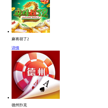
麻将胡了2
详情
德州扑克