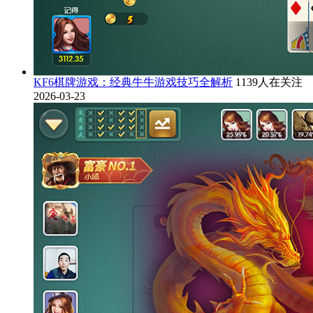
KF6棋牌游戏：经典牛牛游戏技巧全解析
1139人在关注
2026-03-23