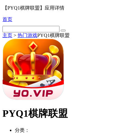
【PYQ1棋牌联盟】应用详情
首页
主页
>
热门游戏
PYQ1棋牌联盟
PYQ1棋牌联盟
分类：