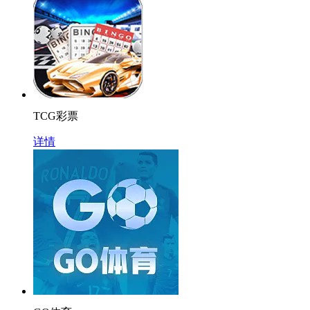
TCG彩票
详情