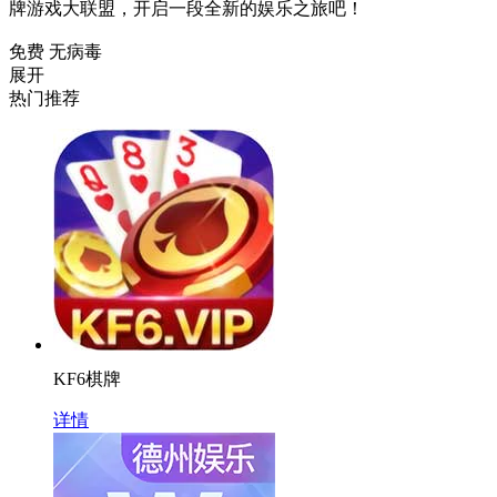
牌游戏大联盟，开启一段全新的娱乐之旅吧！
免费
无病毒
展开
热门推荐
KF6棋牌
详情