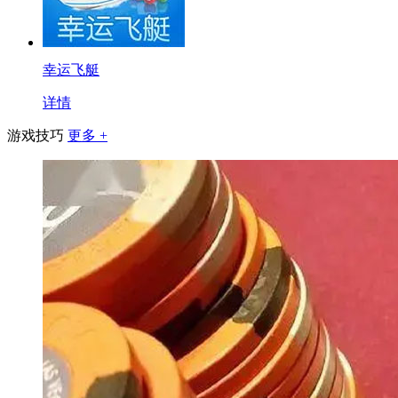
幸运飞艇
详情
游戏技巧
更多 +