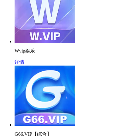
Wvip娱乐
详情
G66.VIP【综合】