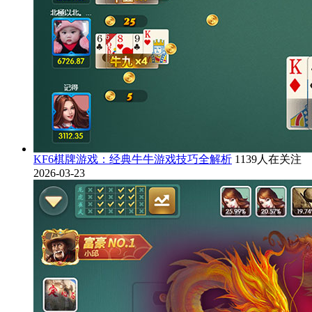
KF6棋牌游戏：经典牛牛游戏技巧全解析
1139人在关注
2026-03-23