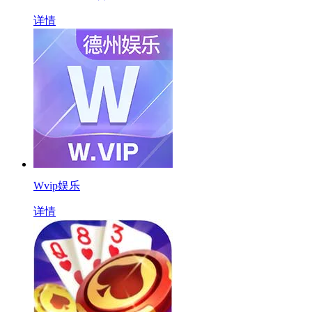
详情
Wvip娱乐
详情