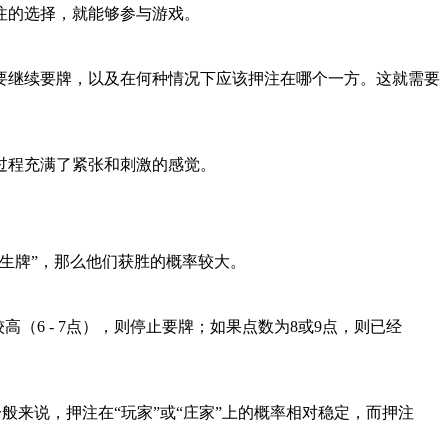
注的选择，就能够参与游戏。
要继续要牌，以及在何种情况下应该押注在哪个一方。这就需要
过程充满了紧张和刺激的感觉。
生牌”，那么他们获胜的概率较大。
（6 - 7点），则停止要牌；如果点数为8或9点，则已经
般来说，押注在“玩家”或“庄家”上的概率相对稳定，而押注