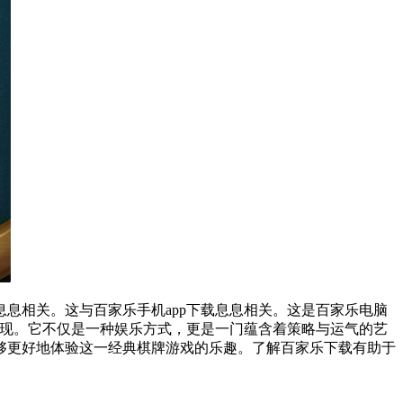
息息相关。这与百家乐手机app下载息息相关。这是百家乐电脑
体现。它不仅是一种娱乐方式，更是一门蕴含着策略与运气的艺
够更好地体验这一经典棋牌游戏的乐趣。了解百家乐下载有助于