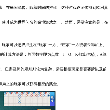
戏，在民间流传。随着时间的推移，这种游戏逐渐传播到欧洲其
，使其成为世界闻名的赌博游戏之一。然而，需要注意的是，在
）。玩家可以选择押注在“玩家”一方、“庄家”一方或者“和局”上。
计算方法是：牌面数字即为点数，J、Q、K都算作0点，A算
固定。庄家要牌的规则则较为复杂，需要根据玩家是否要牌以及前
和局上的玩家可以获得相应的奖金。