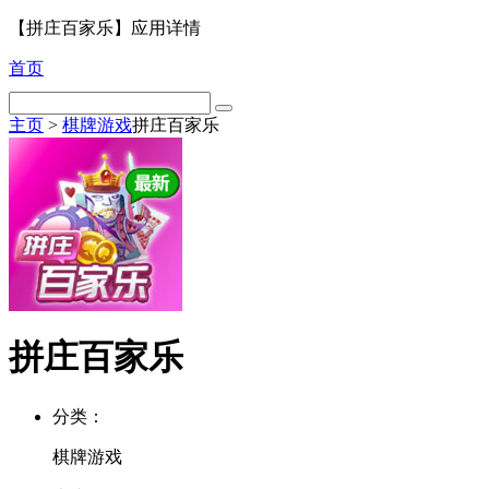
【拼庄百家乐】应用详情
首页
主页
>
棋牌游戏
拼庄百家乐
拼庄百家乐
分类：
棋牌游戏