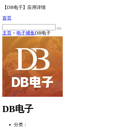
【DB电子】应用详情
首页
主页
>
电子捕鱼
DB电子
DB电子
分类：