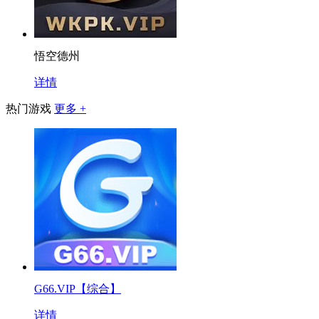
悟空德州
详情
热门游戏
更多 +
G66.VIP【综合】
详情