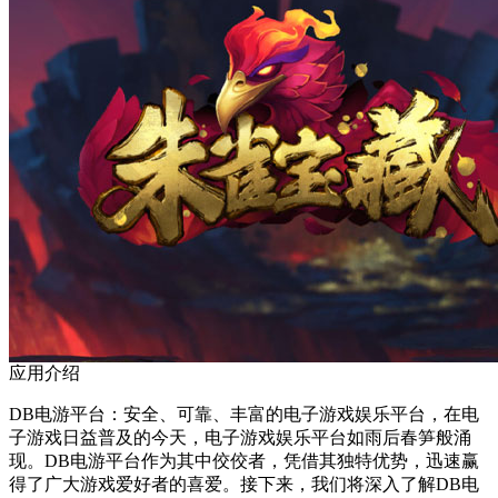
应用介绍
DB电游平台：安全、可靠、丰富的电子游戏娱乐平台，在电
子游戏日益普及的今天，电子游戏娱乐平台如雨后春笋般涌
现。DB电游平台作为其中佼佼者，凭借其独特优势，迅速赢
得了广大游戏爱好者的喜爱。接下来，我们将深入了解DB电