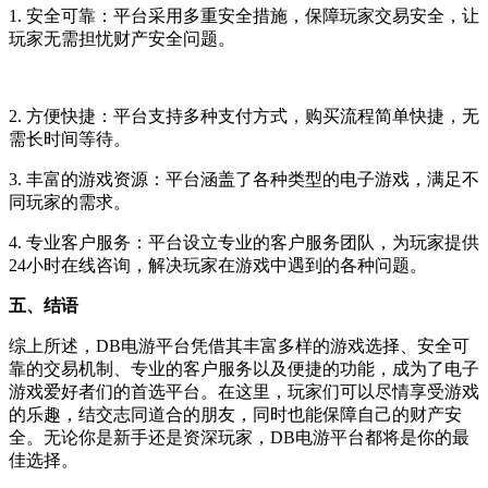
1. 安全可靠：平台采用多重安全措施，保障玩家交易安全，让
玩家无需担忧财产安全问题。
2. 方便快捷：平台支持多种支付方式，购买流程简单快捷，无
需长时间等待。
3. 丰富的游戏资源：平台涵盖了各种类型的电子游戏，满足不
同玩家的需求。
4. 专业客户服务：平台设立专业的客户服务团队，为玩家提供
24小时在线咨询，解决玩家在游戏中遇到的各种问题。
五、结语
综上所述，DB电游平台凭借其丰富多样的游戏选择、安全可
靠的交易机制、专业的客户服务以及便捷的功能，成为了电子
游戏爱好者们的首选平台。在这里，玩家们可以尽情享受游戏
的乐趣，结交志同道合的朋友，同时也能保障自己的财产安
全。无论你是新手还是资深玩家，DB电游平台都将是你的最
佳选择。