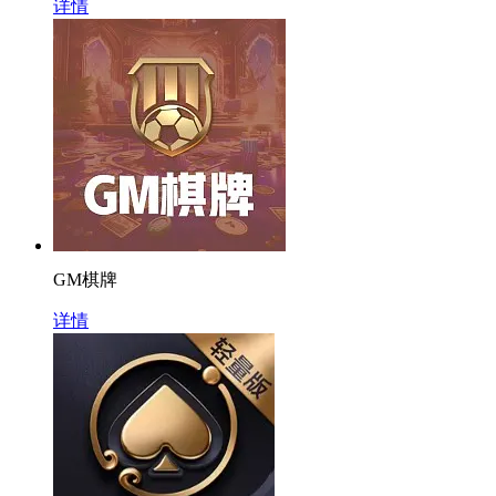
详情
GM棋牌
详情