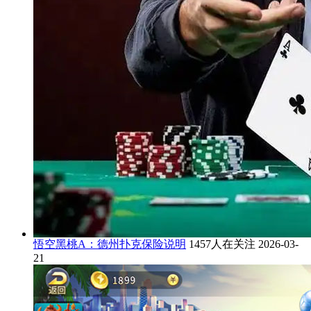
悟空黑桃A：德州扑克保险说明
1457人在关注
2026-03-
21