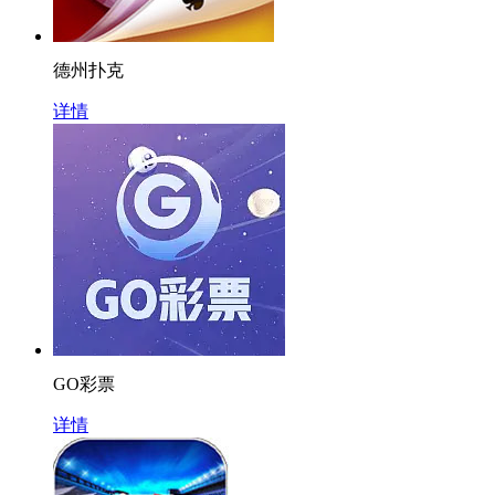
德州扑克
详情
GO彩票
详情