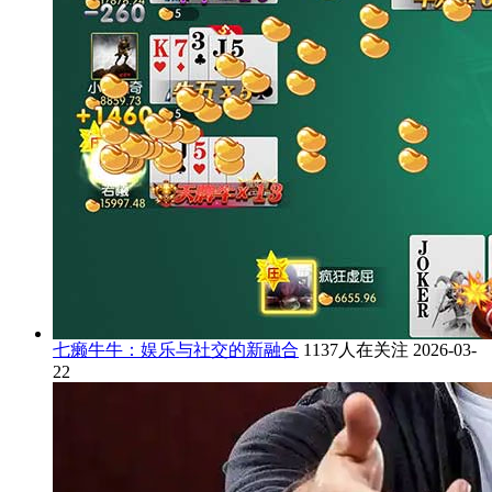
七癞牛牛：娱乐与社交的新融合
1137人在关注
2026-03-
22