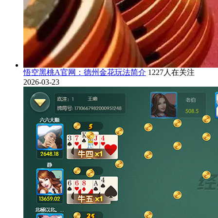
悟空黑桃A官网：德州金花玩法简介
1227人在关注
2026-03-23