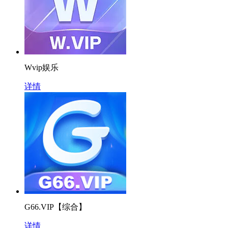
Wvip娱乐
详情
G66.VIP【综合】
详情