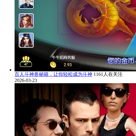
百人斗神兽秘籍，让你轻松成为斗神
1161人在关注
2026-03-23