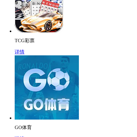
TCG彩票
详情
GO体育