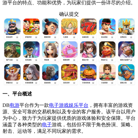
游平台的特点、功能和优势，为玩家们提供一份详尽的介绍。
确认提交
一、平台概述
DB
电游
平台作为一款
电子游戏
娱乐平台
，拥有丰富的游戏资
源、安全可靠的交易机制以及专业的客户服务。该平台以用户
为中心，致力于为玩家提供优质的游戏体验和安全保障。平台
涵盖了各种类型的
电子
游戏，包括但不限于角色扮演、策略、
射击、运动等，满足不同玩家的需求。