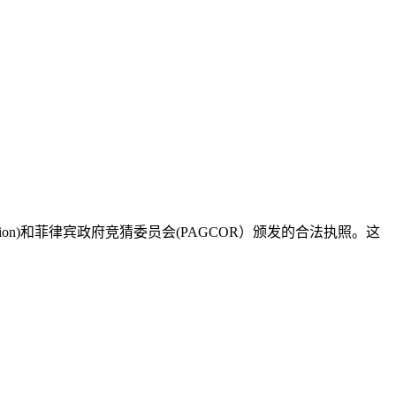
ssion)和菲律宾政府竞猜委员会(PAGCOR）颁发的合法执照。这