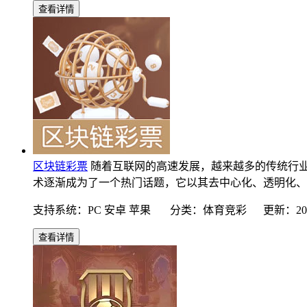
查看详情
区块链彩票
随着互联网的高速发展，越来越多的传统行
术逐渐成为了一个热门话题，它以其去中心化、透明化、..
支持系统：PC 安卓 苹果
分类：体育竞彩 更新：2026-
查看详情