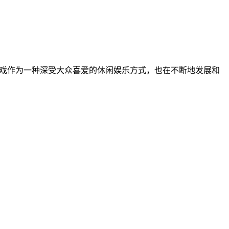
戏作为一种深受大众喜爱的休闲娱乐方式，也在不断地发展和