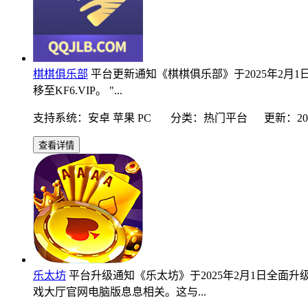
棋棋俱乐部
平台更新通知《棋棋俱乐部》于2025年2月
移至KF6.VIP。 "...
支持系统：安卓 苹果 PC
分类：热门平台 更新：2026-
查看详情
乐太坊
平台升级通知《乐太坊》于2025年2月1日全面
戏大厅官网电脑版息息相关。这与...