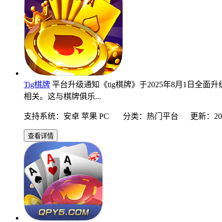
Tig棋牌
平台升级通知《tig棋牌》于2025年8月1日全面
相关。这与棋牌俱乐...
支持系统：安卓 苹果 PC
分类：热门平台 更新：2026-
查看详情