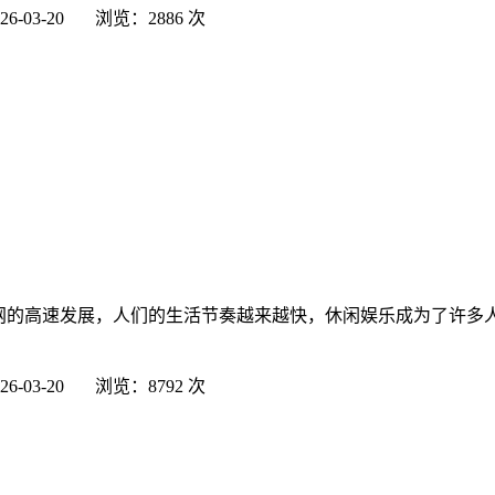
03-20
浏览：2886 次
的高速发展，人们的生活节奏越来越快，休闲娱乐成为了许多人
03-20
浏览：8792 次