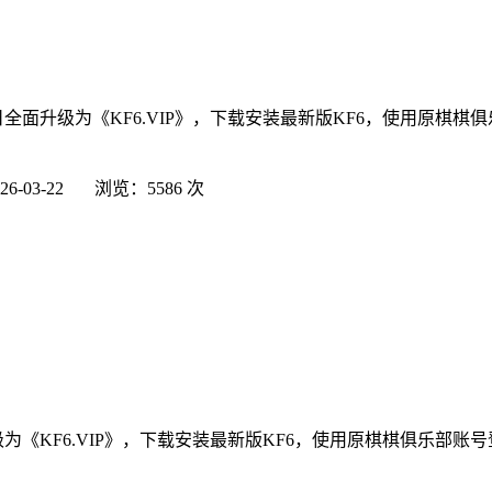
1日全面升级为《KF6.VIP》，下载安装最新版KF6，使用原
03-22
浏览：5586 次
升级为《KF6.VIP》，下载安装最新版KF6，使用原棋棋俱乐