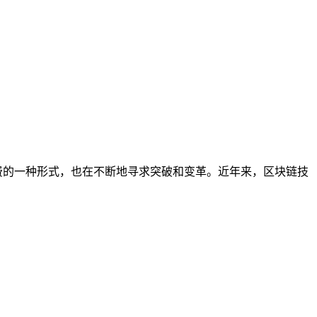
费的一种形式，也在不断地寻求突破和变革。近年来，区块链技