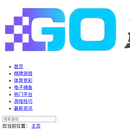
首页
棋牌游戏
体育竞彩
电子捕鱼
热门平台
游戏技巧
最新资讯
您当前位置：
主页