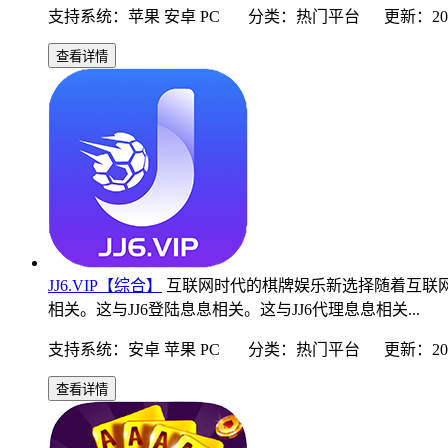
支持系统：苹果 安卓 PC
分类：热门平台 更新：2026-
查看详情
JJ6.VIP【综合】
互联网时代的棋牌娱乐新选择随着互联网
相关。这与JJ6登陆息息相关。这与JJ6代理息息相关...
支持系统：安卓 苹果 PC
分类：热门平台 更新：2026-
查看详情