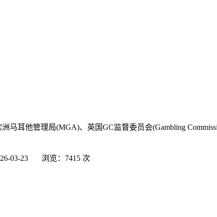
他管理局(MGA)、英国GC监督委员会(Gambling Commi
03-23
浏览：7415 次