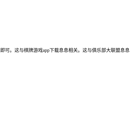
账号登录即可。这与棋牌游戏app下载息息相关。这与俱乐部大联盟息息