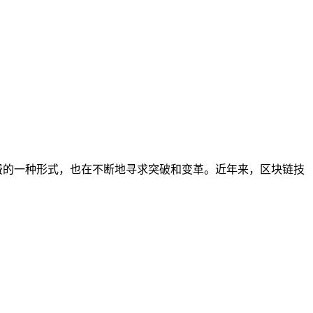
费的一种形式，也在不断地寻求突破和变革。近年来，区块链技