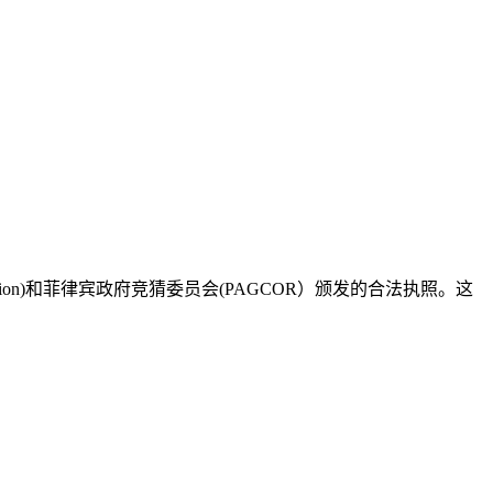
ssion)和菲律宾政府竞猜委员会(PAGCOR）颁发的合法执照。这