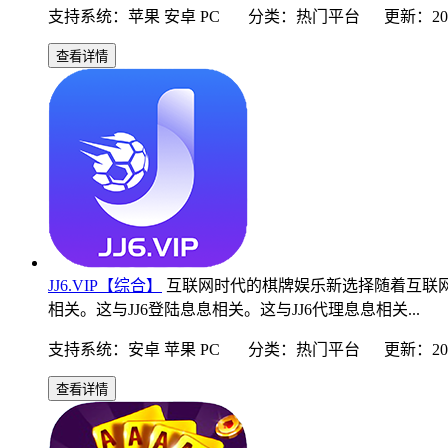
支持系统：苹果 安卓 PC
分类：热门平台 更新：2026-
查看详情
JJ6.VIP【综合】
互联网时代的棋牌娱乐新选择随着互联网
相关。这与JJ6登陆息息相关。这与JJ6代理息息相关...
支持系统：安卓 苹果 PC
分类：热门平台 更新：2026-
查看详情