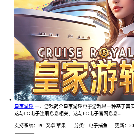
皇家游轮
一、游戏简介皇家游轮电子游戏是一种基于真实
这与PG电子注册息息相关。这与PG电子官网息息...
支持系统：PC 安卓 苹果
分类：电子捕鱼 更新：2026-