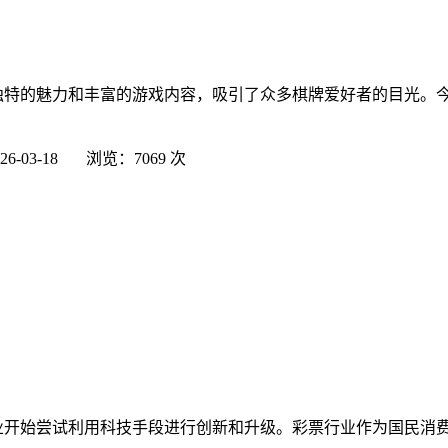
独特的魅力和丰富的游戏内容，吸引了众多棋牌爱好者的目光。
03-18
浏览：7069 次
业开始尝试利用科技手段进行创新和升级。彩票行业作为国民消