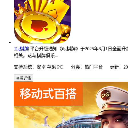
Tig棋牌
平台升级通知《tig棋牌》于2025年8月1日全面
相关。这与棋牌俱乐...
支持系统：安卓 苹果 PC
分类：热门平台 更新：2026-
查看详情