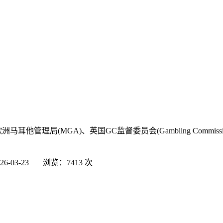
他管理局(MGA)、英国GC监督委员会(Gambling Commi
03-23
浏览：7413 次