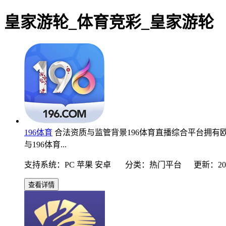
皇家游轮_体育竞彩_皇家游轮
196体育
合法资质与监管背景196体育直播综合平台拥有欧洲马耳
与196体育...
支持系统：PC 苹果 安卓
分类：热门平台 更新：2026-
查看详情