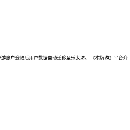
牌游账户登陆后用户数据自动迁移至乐太坊。 《棋牌游》平台介