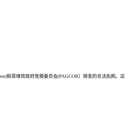
ssion)和菲律宾政府竞猜委员会(PAGCOR）颁发的合法执照。这