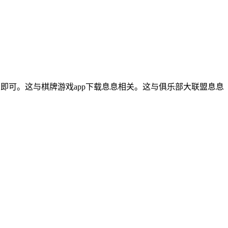
账号登录即可。这与棋牌游戏app下载息息相关。这与俱乐部大联盟息息