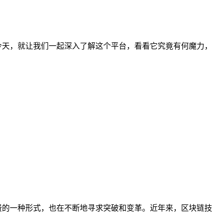
今天，就让我们一起深入了解这个平台，看看它究竟有何魔力，
费的一种形式，也在不断地寻求突破和变革。近年来，区块链技