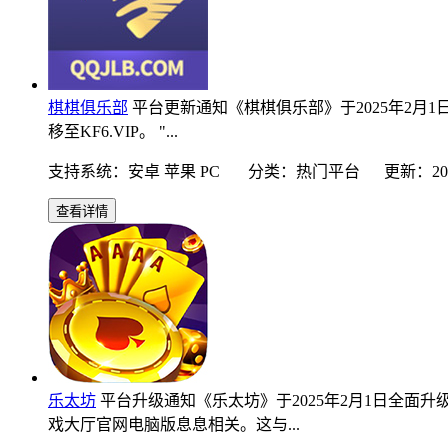
棋棋俱乐部
平台更新通知《棋棋俱乐部》于2025年2月
移至KF6.VIP。 "...
支持系统：安卓 苹果 PC
分类：热门平台 更新：2026-
查看详情
乐太坊
平台升级通知《乐太坊》于2025年2月1日全面
戏大厅官网电脑版息息相关。这与...