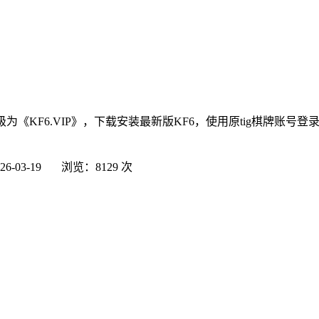
升级为《KF6.VIP》，下载安装最新版KF6，使用原tig棋牌
03-19
浏览：8129 次