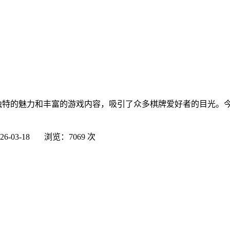
独特的魅力和丰富的游戏内容，吸引了众多棋牌爱好者的目光。
03-18
浏览：7069 次