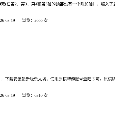
游戏(在第2、第3、第4和第5轴的顶部设有一个附加轴），编入
03-19
浏览：2666 次
太坊》，下载安装最新版乐太坊，使用原棋牌游账号登陆即可。原棋
03-19
浏览：6310 次