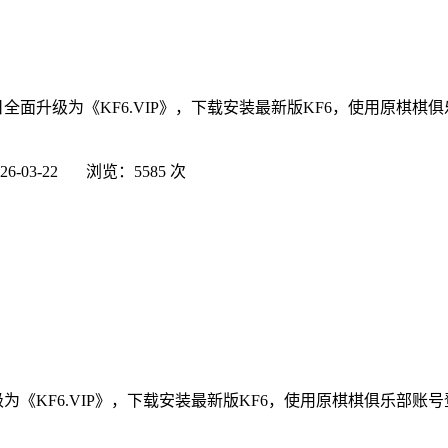
1日全面升级为《KF6.VIP》，下载安装最新版KF6，使用原
03-22
浏览：5585 次
升级为《KF6.VIP》，下载安装最新版KF6，使用原棋棋俱乐