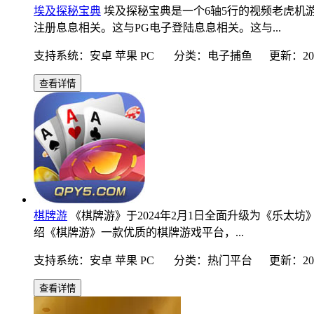
埃及探秘宝典
埃及探秘宝典是一个6轴5行的视频老虎机
注册息息相关。这与PG电子登陆息息相关。这与...
支持系统：安卓 苹果 PC
分类：电子捕鱼 更新：2026-
查看详情
棋牌游
《棋牌游》于2024年2月1日全面升级为《乐
绍《棋牌游》一款优质的棋牌游戏平台，...
支持系统：安卓 苹果 PC
分类：热门平台 更新：2026-
查看详情