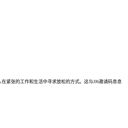
在紧张的工作和生活中寻求放松的方式。这与JJ6邀请码息息