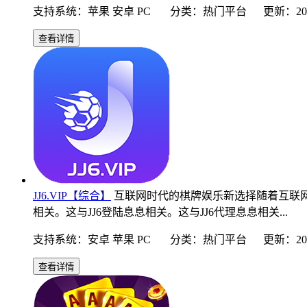
支持系统：苹果 安卓 PC
分类：热门平台 更新：2026-
查看详情
JJ6.VIP【综合】
互联网时代的棋牌娱乐新选择随着互联网
相关。这与JJ6登陆息息相关。这与JJ6代理息息相关...
支持系统：安卓 苹果 PC
分类：热门平台 更新：2026-
查看详情