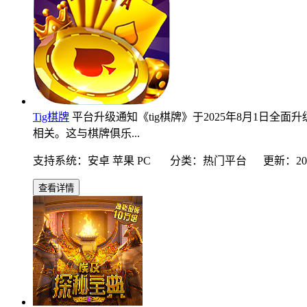
Tig棋牌
平台升级通知《tig棋牌》于2025年8月1日全面
相关。这与棋牌俱乐...
支持系统：安卓 苹果 PC
分类：热门平台 更新：2026-
查看详情