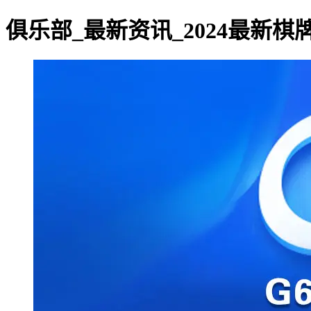
俱乐部_最新资讯_2024最新