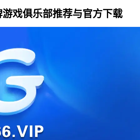
棋牌游戏俱乐部推荐与官方下载