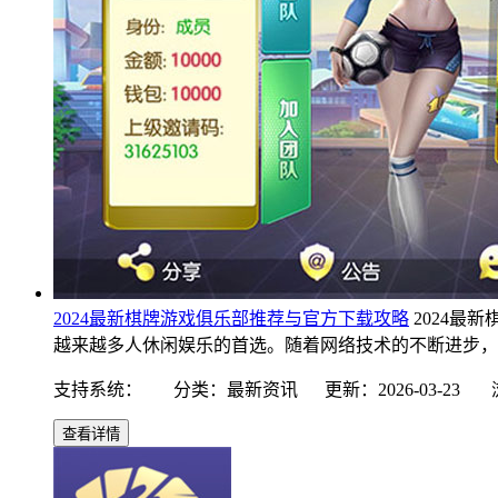
2024最新棋牌游戏俱乐部推荐与官方下载攻略
2024
越来越多人休闲娱乐的首选。随着网络技术的不断进步，棋
支持系统：
分类：最新资讯 更新：2026-03-23
浏览
查看详情