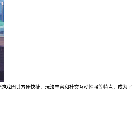
棋牌游戏因其方便快捷、玩法丰富和社交互动性强等特点，成为了