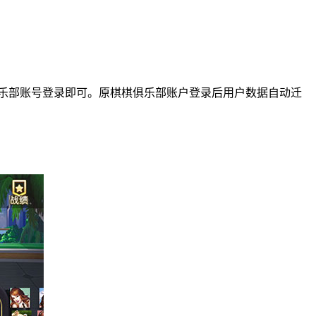
棋棋俱乐部账号登录即可。原棋棋俱乐部账户登录后用户数据自动迁