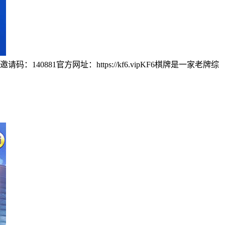
140881官方网址：https://kf6.vipKF6棋牌是一家老牌综