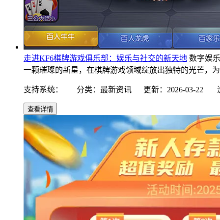
走进KF6棋牌游戏俱乐部：娱乐与社交的新天地
数字娱乐
一颗璀璨的新星，在棋牌游戏领域绽放出独特的光芒，为众
支持系统：
分类：最新资讯 更新：2026-03-22
浏览
查看详情