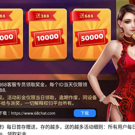
棋牌》每日首存赠送，存的越多，送的越多活动细则：所有用户每日
。领取彩金...