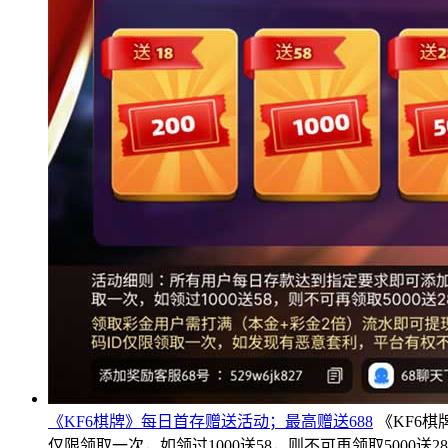
《KF6棋牌》每日首存赠送活动；最高赠送688
《KF6
仅限领取一次，如领过1000送58，则不可再领取5000送288