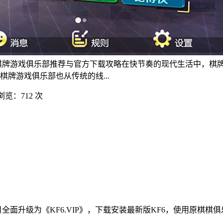
最新棋牌游戏俱乐部推荐与官方下载攻略在快节奏的现代生活中，
牌游戏俱乐部也从传统的线...
：712 次
1日全面升级为《KF6.VIP》，下载安装最新版KF6，使用原