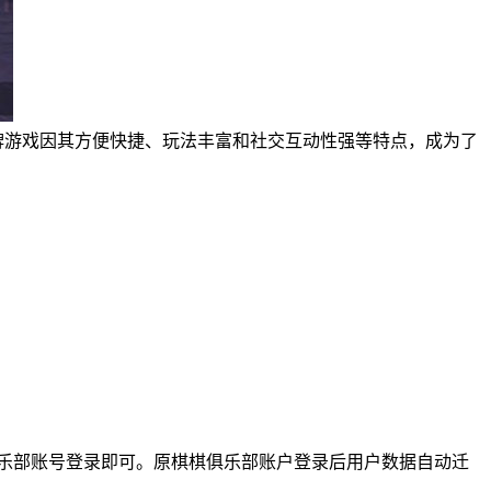
棋牌游戏因其方便快捷、玩法丰富和社交互动性强等特点，成为了
棋棋俱乐部账号登录即可。原棋棋俱乐部账户登录后用户数据自动迁