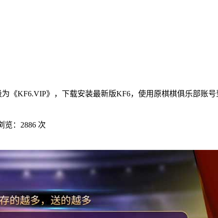
升级为《KF6.VIP》，下载安装最新版KF6，使用原棋棋俱乐
：2886 次