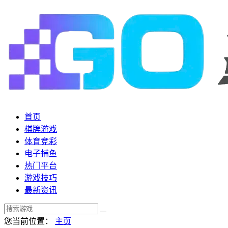
首页
棋牌游戏
体育竞彩
电子捕鱼
热门平台
游戏技巧
最新资讯
您当前位置：
主页