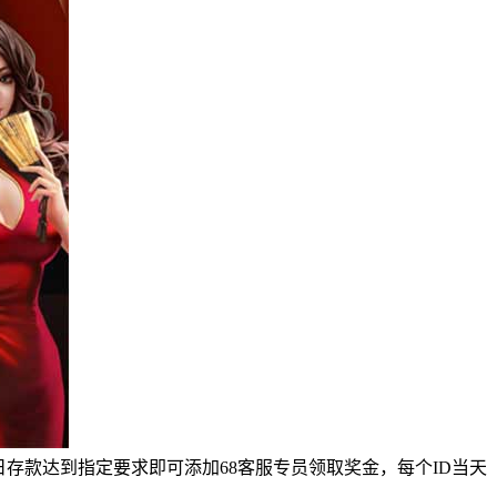
存款达到指定要求即可添加68客服专员领取奖金，每个ID当天