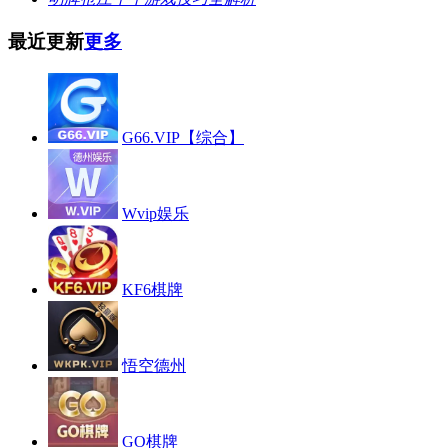
最近更新
更多
G66.VIP【综合】
Wvip娱乐
KF6棋牌
悟空德州
GO棋牌