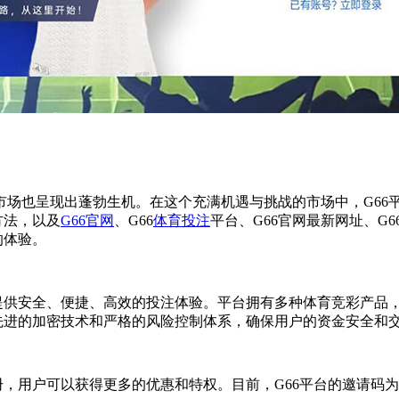
市场也呈现出蓬勃生机。在这个充满机遇与挑战的市场中，G66
方法，以及
G66官网
、G66
体育投注
平台、G66官网最新网址、G6
的体验。
户提供安全、便捷、高效的投注体验。平台拥有多种体育竞彩产品
先进的加密技术和严格的风险控制体系，确保用户的资金安全和
，用户可以获得更多的优惠和特权。目前，G66平台的邀请码为5