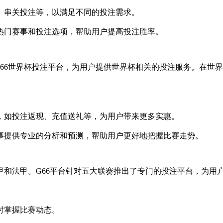
、串关投注等，以满足不同的投注需求。
热门赛事和投注选项，帮助用户提高投注胜率。
G66世界杯投注平台，为用户提供世界杯相关的投注服务。在世
，如投注返现、充值送礼等，为用户带来更多实惠。
事提供专业的分析和预测，帮助用户更好地把握比赛走势。
甲和法甲。G66平台针对五大联赛推出了专门的投注平台，为用
时掌握比赛动态。