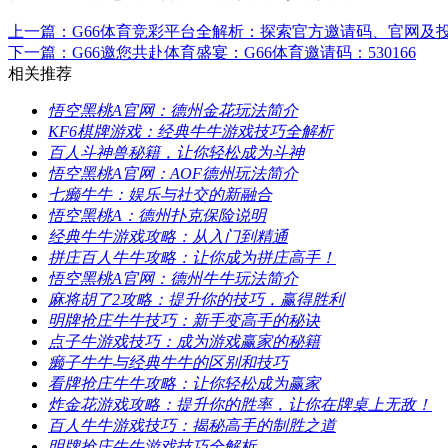
上一篇：G66体育竞彩平台全解析：探索官方邀请码、官网及
下一篇：G66邀您共赴体育盛宴：G66体育邀请码：530166
相关推荐
悟空黑桃A官网：德州金花玩法简介
KF6棋牌游戏：经典牛牛游戏技巧全解析
百人斗神兽秘籍，让你轻松成为斗神
悟空黑桃A官网：AOF德州玩法简介
七癞牛牛：娱乐与社交的新融合
悟空黑桃A：德州扑克保险说明
经典牛牛游戏攻略：从入门到精通
拼庄百人牛牛攻略：让你成为拼庄高手！
悟空黑桃A官网：德州牛牛玩法简介
麻将胡了2攻略：提升你的技巧，赢得胜利
明牌抢庄牛牛技巧：新手变高手的秘诀
点子牛游戏技巧：成为游戏赢家的秘籍
癞子牛牛与经典牛牛的区别和技巧
看牌抢庄牛牛攻略：让你轻松成为赢家
炸金花游戏攻略：提升你的胜率，让你在牌桌上无敌！
百人牛牛游戏技巧：揭秘高手的制胜之道
明牌抢庄牛牛游戏技巧全解析