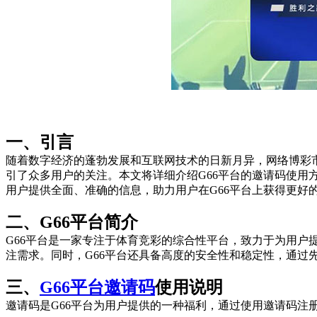
一、引言
随着数字经济的蓬勃发展和互联网技术的日新月异，网络博彩
引了众多用户的关注。本文将详细介绍G66平台的邀请码使用
用户提供全面、准确的信息，助力用户在G66平台上获得更好
二、G66平台简介
G66平台是一家专注于体育竞彩的综合性平台，致力于为用
注需求。同时，G66平台还具备高度的安全性和稳定性，通过
三、
G66平台邀请码
使用说明
邀请码是G66平台为用户提供的一种福利，通过使用邀请码注册