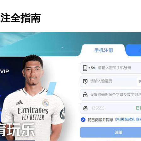
投注全指南