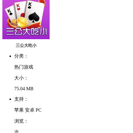
三公大吃小
分类：
热门游戏
大小：
75.04 MB
支持：
苹果 安卓 PC
浏览：
次