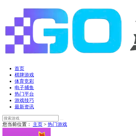
首页
棋牌游戏
体育竞彩
电子捕鱼
热门平台
游戏技巧
最新资讯
您当前位置：
主页
>
热门游戏