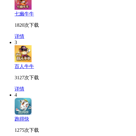
七癞牛牛
1820次下载
详情
3
百人牛牛
3127次下载
详情
4
跑得快
1275次下载