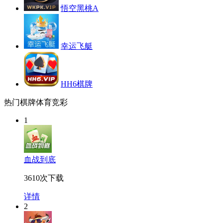
悟空黑桃A
幸运飞艇
HH6棋牌
热门棋牌
体育竞彩
1
血战到底
3610次下载
详情
2