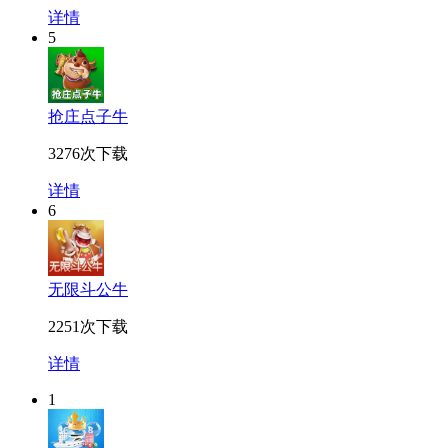
详情
5
抢庄点子牛
3276次下载
详情
6
无限斗公牛
2251次下载
详情
1