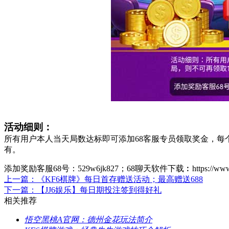
活动细则：
所有用户本人当天局数达标即可添加68客服专员领取奖金，每个
有。
添加奖励客服68号：529w6jk827；68聊天软件下载︰https://www.
上一篇：《KF6棋牌》每日首存赠送活动；最高赠送688
下一篇：【JJ6娱乐】每日期投注签到得好礼
相关推荐
悟空黑桃A官网：德州金花玩法简介