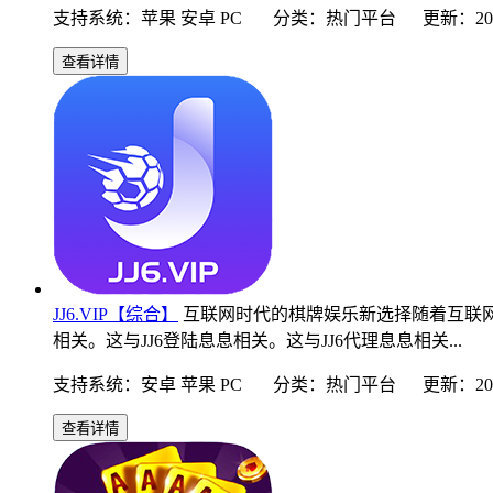
支持系统：苹果 安卓 PC
分类：热门平台 更新：2026-
查看详情
JJ6.VIP【综合】
互联网时代的棋牌娱乐新选择随着互联网
相关。这与JJ6登陆息息相关。这与JJ6代理息息相关...
支持系统：安卓 苹果 PC
分类：热门平台 更新：2026-
查看详情