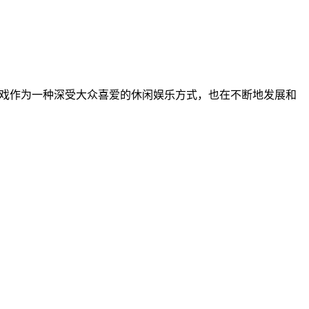
戏作为一种深受大众喜爱的休闲娱乐方式，也在不断地发展和