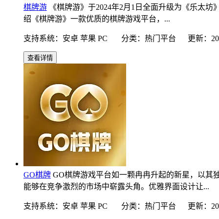
棋牌游
《棋牌游》于2024年2月1日全面升级为《乐
绍《棋牌游》一款优质的棋牌游戏平台，...
支持系统：安卓 苹果 PC
分类：热门平台 更新：2026-
查看详情
GO棋牌
GO棋牌游戏平台如一颗冉冉升起的新星，以其
能够在竞争激烈的市场中崭露头角。优雅界面设计让...
支持系统：安卓 苹果 PC
分类：热门平台 更新：2026-