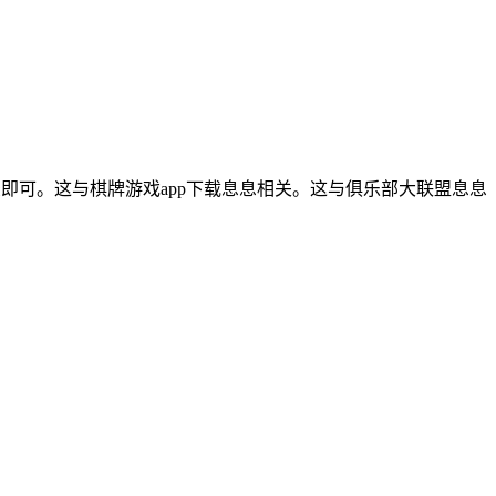
账号登录即可。这与棋牌游戏app下载息息相关。这与俱乐部大联盟息息