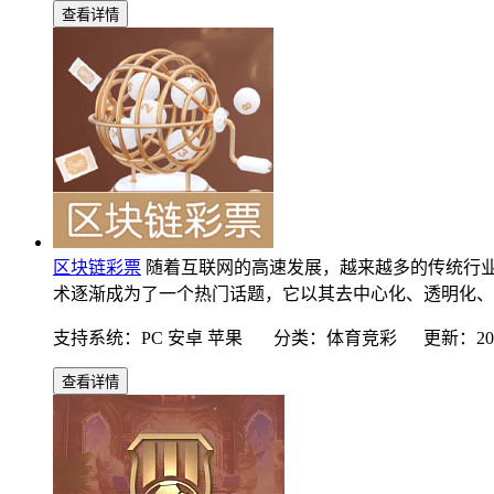
查看详情
区块链彩票
随着互联网的高速发展，越来越多的传统行
术逐渐成为了一个热门话题，它以其去中心化、透明化、..
支持系统：PC 安卓 苹果
分类：体育竞彩 更新：2026-
查看详情