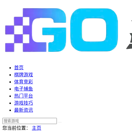
首页
棋牌游戏
体育竞彩
电子捕鱼
热门平台
游戏技巧
最新资讯
您当前位置：
主页