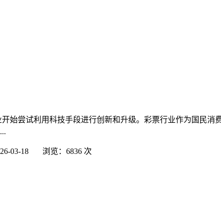
业开始尝试利用科技手段进行创新和升级。彩票行业作为国民消
.
03-18
浏览：6836 次