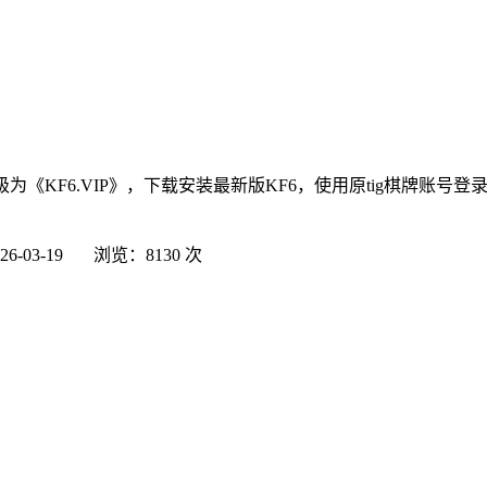
升级为《KF6.VIP》，下载安装最新版KF6，使用原tig棋牌
03-19
浏览：8130 次