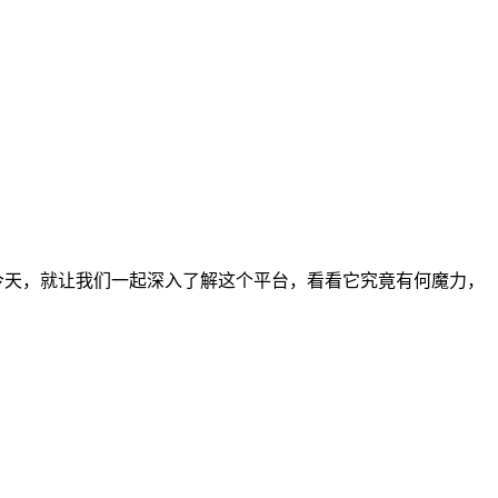
今天，就让我们一起深入了解这个平台，看看它究竟有何魔力，