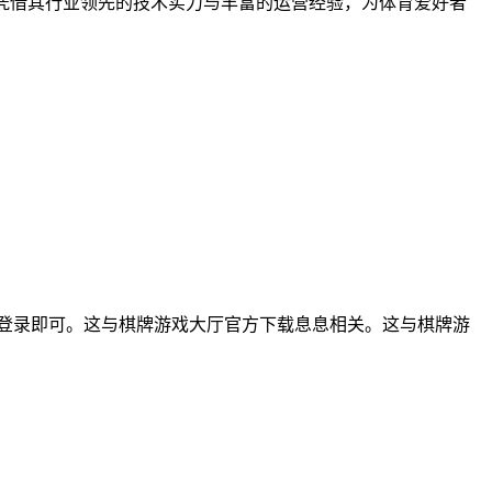
育凭借其行业领先的技术实力与丰富的运营经验，为体育爱好者
部账号登录即可。这与棋牌游戏大厅官方下载息息相关。这与棋牌游