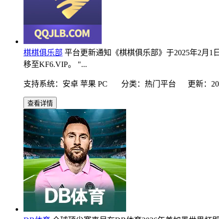
棋棋俱乐部
平台更新通知《棋棋俱乐部》于2025年2月
移至KF6.VIP。 "...
支持系统：安卓 苹果 PC
分类：热门平台 更新：2026-
查看详情