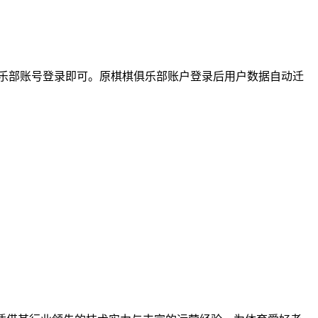
棋棋俱乐部账号登录即可。原棋棋俱乐部账户登录后用户数据自动迁