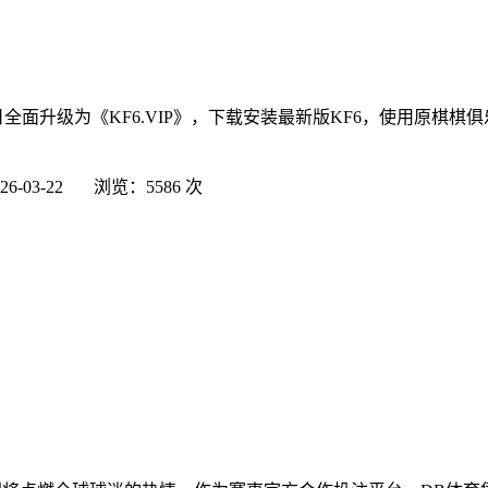
1日全面升级为《KF6.VIP》，下载安装最新版KF6，使用原
03-22
浏览：5586 次