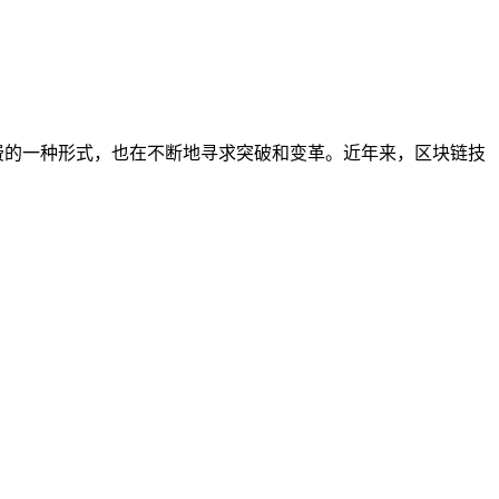
费的一种形式，也在不断地寻求突破和变革。近年来，区块链技