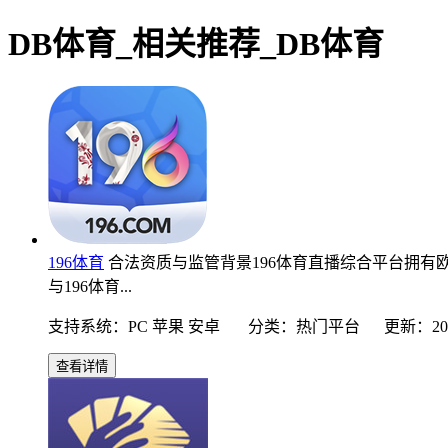
DB体育_相关推荐_DB体育
196体育
合法资质与监管背景196体育直播综合平台拥有欧洲马耳
与196体育...
支持系统：PC 苹果 安卓
分类：热门平台 更新：2026-
查看详情