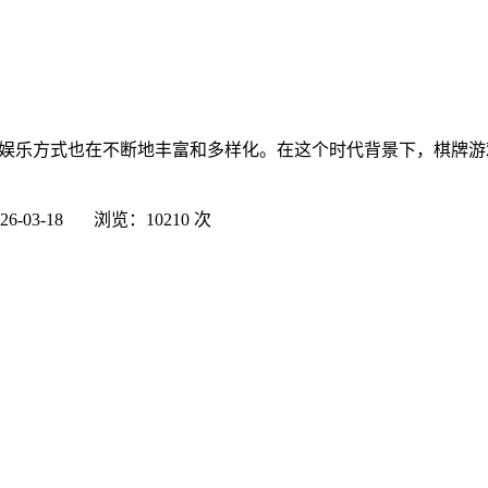
娱乐方式也在不断地丰富和多样化。在这个时代背景下，棋牌游
03-18
浏览：10210 次