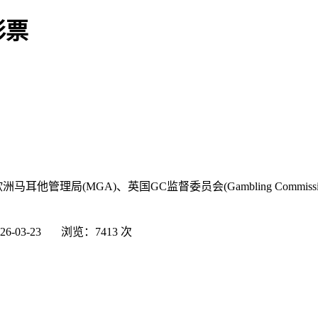
彩票
他管理局(MGA)、英国GC监督委员会(Gambling Commi
03-23
浏览：7413 次