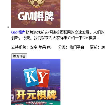
GM棋牌
棋牌游戏新选择随着互联网的高速发展，人们的
创新。今天，我们就来为大家详细介绍一下GM棋牌...
支持系统：安卓 苹果 PC
分类：热门平台 更新：2026-
查看详情