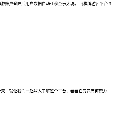
牌游账户登陆后用户数据自动迁移至乐太坊。 《棋牌游》平台介
今天，就让我们一起深入了解这个平台，看看它究竟有何魔力，