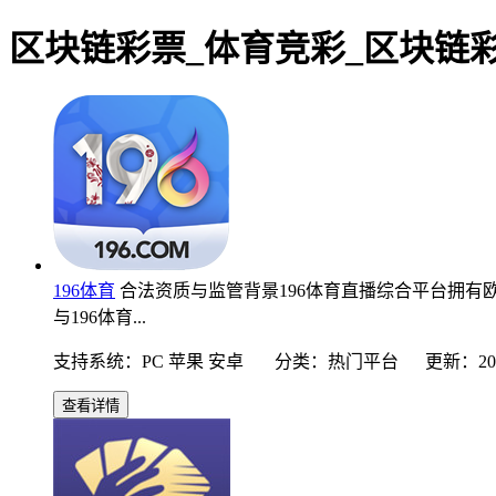
区块链彩票_体育竞彩_区块链
196体育
合法资质与监管背景196体育直播综合平台拥有欧洲马耳
与196体育...
支持系统：PC 苹果 安卓
分类：热门平台 更新：2026-
查看详情