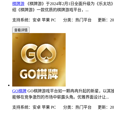
棋牌游
《棋牌游》于2024年2月1日全面升级为《乐
绍《棋牌游》一款优质的棋牌游戏平台，...
支持系统：安卓 苹果 PC
分类：热门平台 更新：2026-
查看详情
GO棋牌
GO棋牌游戏平台如一颗冉冉升起的新星，以其
能够在竞争激烈的市场中崭露头角。优雅界面设计让...
支持系统：安卓 苹果 PC
分类：热门平台 更新：2026-