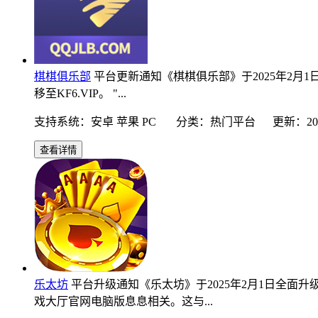
棋棋俱乐部
平台更新通知《棋棋俱乐部》于2025年2月
移至KF6.VIP。 "...
支持系统：安卓 苹果 PC
分类：热门平台 更新：2026-
查看详情
乐太坊
平台升级通知《乐太坊》于2025年2月1日全面
戏大厅官网电脑版息息相关。这与...