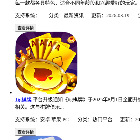
每一款都各具特色，适合不同年龄段和兴趣爱好的玩家。 红
支持系统：
分类：最新资讯 更新：2026-03-19
浏览
查看详情
Tig棋牌
平台升级通知《tig棋牌》于2025年8月1日全面
相关。这与棋牌俱乐...
支持系统：安卓 苹果 PC
分类：热门平台 更新：2026-
查看详情