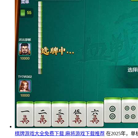
棋牌游戏大全免费下载 麻将游戏下载推荐
在2025年