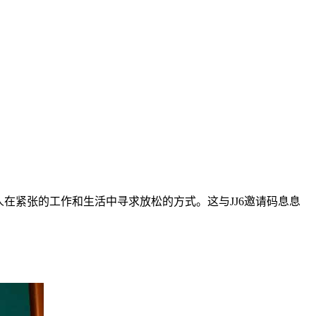
在紧张的工作和生活中寻求放松的方式。这与JJ6邀请码息息