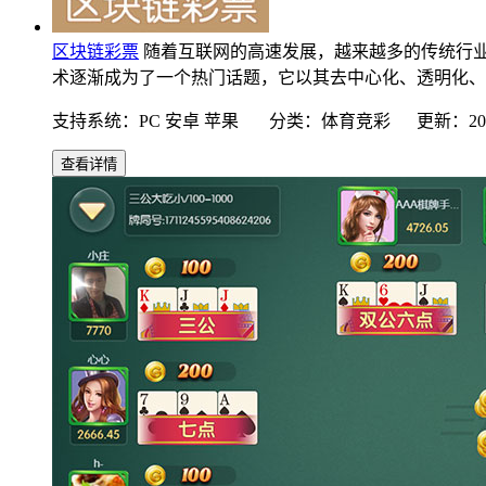
区块链彩票
随着互联网的高速发展，越来越多的传统行
术逐渐成为了一个热门话题，它以其去中心化、透明化、..
支持系统：PC 安卓 苹果
分类：体育竞彩 更新：2026-
查看详情