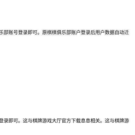
棋棋俱乐部账号登录即可。原棋棋俱乐部账户登录后用户数据自动迁
部账号登录即可。这与棋牌游戏大厅官方下载息息相关。这与棋牌游